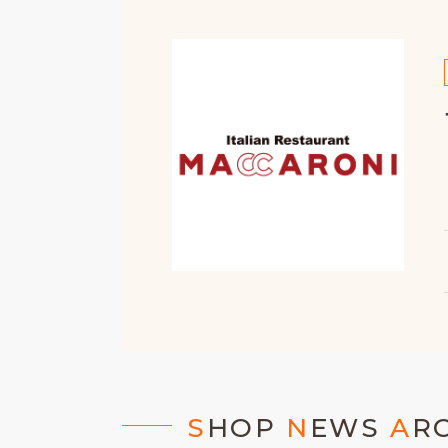
S
HOP
N
EWS
A
R