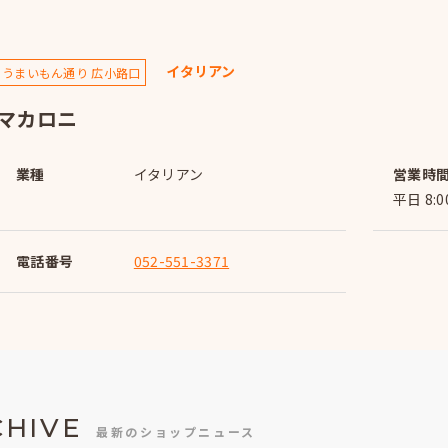
イタリアン
うまいもん通り 広小路口
マカロニ
業種
イタリアン
営業時
平日 8:0
電話番号
052-551-3371
CHIVE
最新のショップニュース