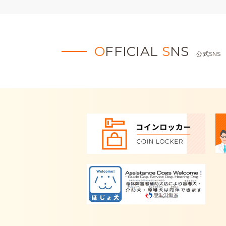
O
FFICIAL
S
NS
公式SNS