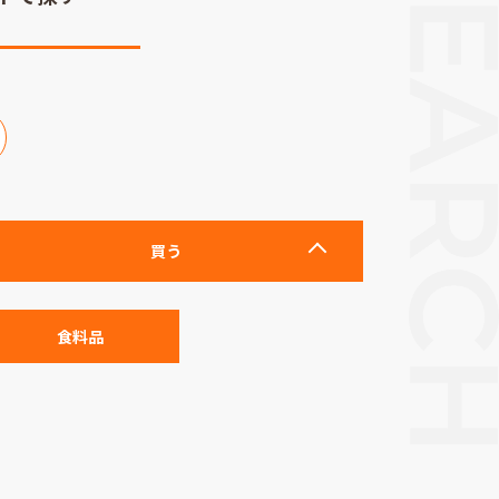
買う
食料品