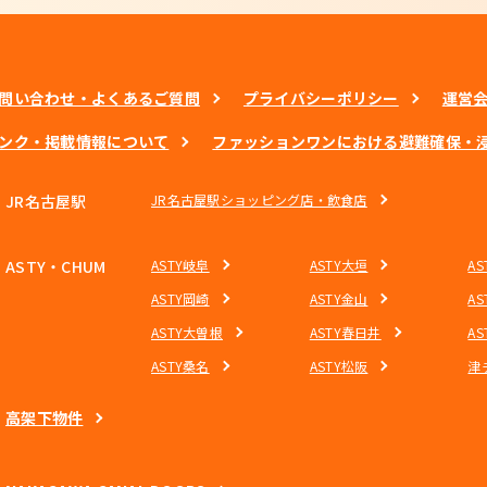
問い合わせ・よくあるご質問
プライバシーポリシー
運営
ンク・掲載情報について
ファッションワンにおける避難確保・
JR名古屋駅
JR名古屋駅ショッピング店・飲食店
ASTY・CHUM
ASTY岐阜
ASTY大垣
A
ASTY岡崎
ASTY金山
A
ASTY大曽根
ASTY春日井
A
ASTY桑名
ASTY松阪
津
高架下物件