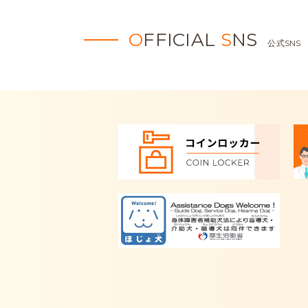
O
FFICIAL
S
NS
公式SNS