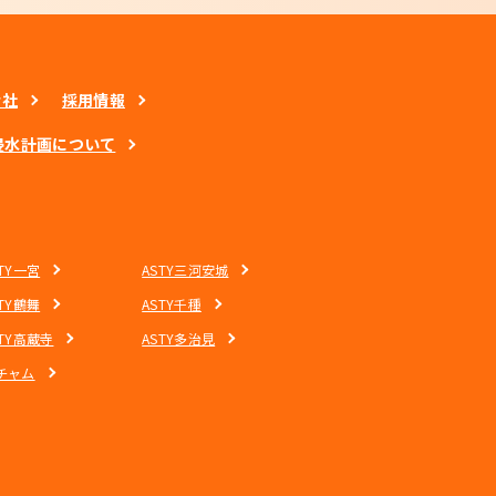
会社
採用情報
浸水計画について
STY一宮
ASTY三河安城
STY鶴舞
ASTY千種
STY高蔵寺
ASTY多治見
チャム