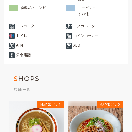
食料品・コンビニ
サービス・
その他
エレベーター
エスカレーター
トイレ
コインロッカー
ATM
AED
公衆電話
S
HOPS
店舗一覧
MAP番号：1
MAP番号：2