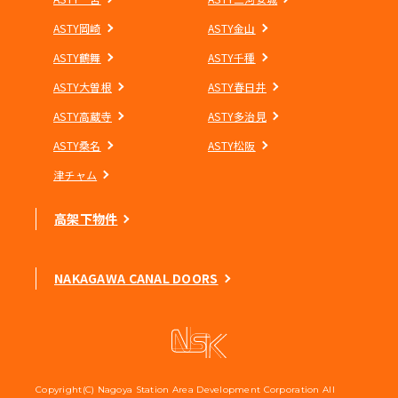
ASTY岡崎
ASTY金山
ASTY鶴舞
ASTY千種
ASTY大曽根
ASTY春日井
ASTY高蔵寺
ASTY多治見
ASTY桑名
ASTY松阪
津チャム
高架下物件
NAKAGAWA CANAL DOORS
Copyright(C) Nagoya Station Area Development Corporation All