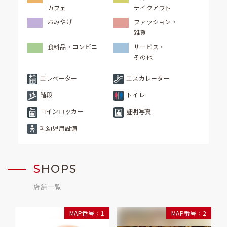
カフェ
テイクアウト
おみやげ
ファッション・
雑貨
食料品・コンビニ
サービス・
その他
エレベーター
エスカレーター
階段
トイレ
コインロッカー
証明写真
乳幼児用設備
S
HOPS
店舗一覧
MAP番号：1
MAP番号：2