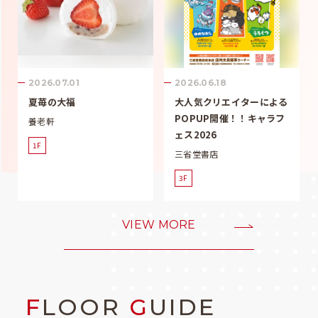
2026.07.01
2026.06.18
夏苺の大福
大人気クリエイターによる
POPUP開催！！キャラフ
養老軒
ェス2026
1F
三省堂書店
3F
VIEW MORE
F
LOOR
G
UIDE