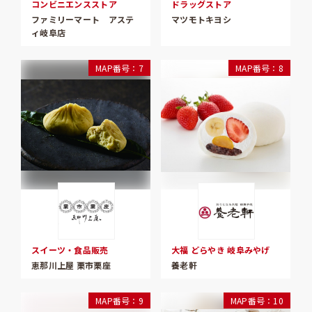
コンビニエンスストア
ドラッグストア
ファミリーマート アステ
マツモトキヨシ
ィ岐阜店
MAP番号：7
MAP番号：8
スイーツ・食品販売
大福 どらやき 岐阜みやげ
恵那川上屋 栗市栗座
養老軒
MAP番号：9
MAP番号：10