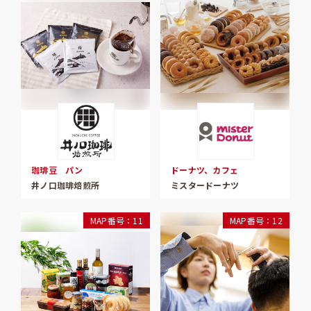
珈琲豆 パン
ドーナツ、カフェ
井ノ口珈琲焙煎所
ミスタードーナツ
MAP番号：11
MAP番号：12