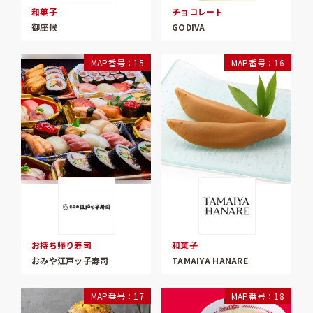
和菓子
チョコレート
御座候
GODIVA
MAP番号：15
MAP番号：16
お持ち帰り寿司
和菓子
おみや江戸ッ子寿司
TAMAIYA HANARE
MAP番号：17
MAP番号：18