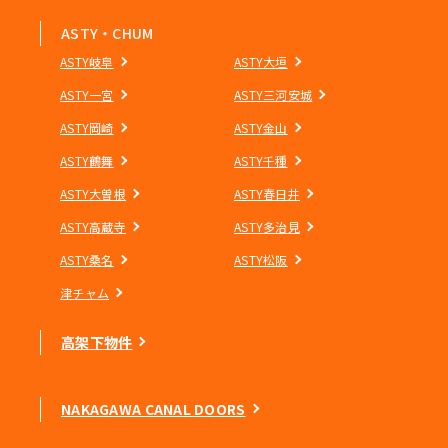
ASTY・CHUM
ASTY岐阜
ASTY大垣
ASTY一宮
ASTY三河安城
ASTY岡崎
ASTY金山
ASTY鶴舞
ASTY千種
ASTY大曽根
ASTY春日井
ASTY高蔵寺
ASTY多治見
ASTY桑名
ASTY松阪
津チャム
高架下物件
NAKAGAWA CANAL DOORS