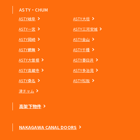
ASTY・CHUM
ASTY岐阜
ASTY大垣
ASTY一宮
ASTY三河安城
ASTY岡崎
ASTY金山
ASTY鶴舞
ASTY千種
ASTY大曽根
ASTY春日井
ASTY高蔵寺
ASTY多治見
ASTY桑名
ASTY松阪
津チャム
高架下物件
NAKAGAWA CANAL DOORS