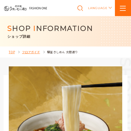
LANGUAGE
S
HOP
I
NFORMATION
ショップ詳細
TOP
フロアガイド
驛釜きしめん 太閤通り