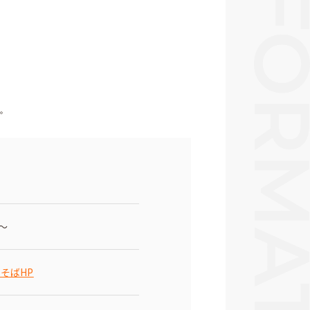
。
円～
そばHP