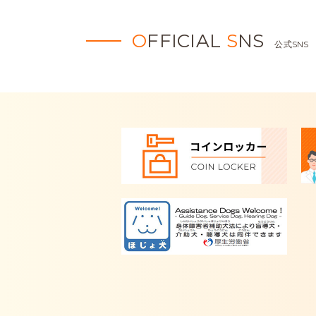
O
FFICIAL
S
NS
公式SNS