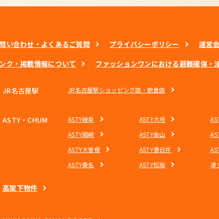
問い合わせ・よくあるご質問
プライバシーポリシー
運営
ンク・掲載情報について
ファッションワンにおける避難確保・
JR名古屋駅
JR名古屋駅ショッピング店・飲食店
ASTY・CHUM
ASTY岐阜
ASTY大垣
A
ASTY岡崎
ASTY金山
A
ASTY大曽根
ASTY春日井
A
ASTY桑名
ASTY松阪
津
高架下物件