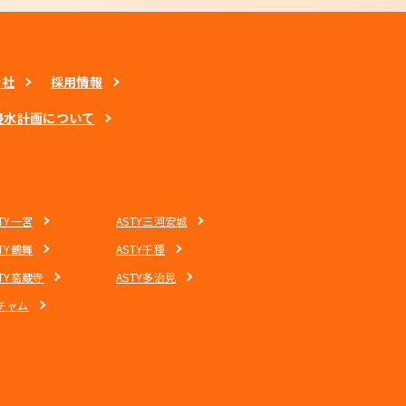
会社
採用情報
浸水計画について
STY一宮
ASTY三河安城
STY鶴舞
ASTY千種
STY高蔵寺
ASTY多治見
チャム