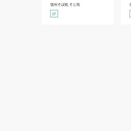
信州そば処 そじ坊
2F