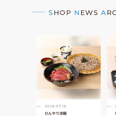
S
HOP
N
EWS
A
R
2026.07.16
ひんやり涼麵