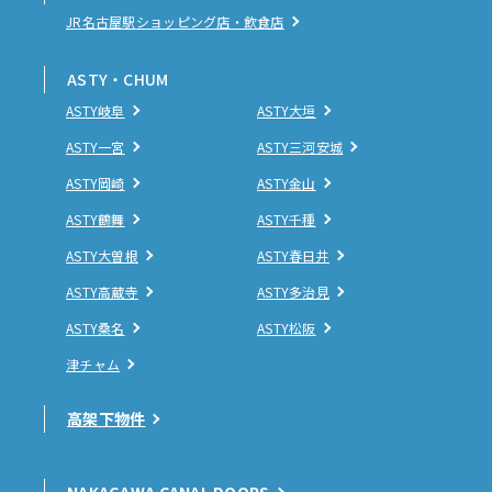
JR名古屋駅ショッピング店・飲食店
ASTY・CHUM
ASTY岐阜
ASTY大垣
ASTY一宮
ASTY三河安城
ASTY岡崎
ASTY金山
ASTY鶴舞
ASTY千種
ASTY大曽根
ASTY春日井
ASTY高蔵寺
ASTY多治見
ASTY桑名
ASTY松阪
津チャム
高架下物件