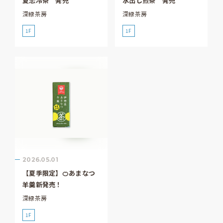
夏恋冷茶 発売
水出し煎茶 発売
深緑茶房
深緑茶房
1F
1F
2026.05.01
【夏季限定】🍊あまなつ
羊羹新発売！
深緑茶房
1F