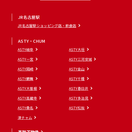
JR名古屋駅
JR名古屋駅ショッピング店・飲食店
ASTY・CHUM
ASTY岐阜
ASTY大垣
ASTY一宮
ASTY三河安城
ASTY岡崎
ASTY金山
ASTY鶴舞
ASTY千種
ASTY大曽根
ASTY春日井
ASTY高蔵寺
ASTY多治見
ASTY桑名
ASTY松阪
津チャム
高架下物件