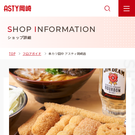
S
HOP
I
NFORMATION
ショップ詳細
TOP
フロアガイド
串カツ田中 アスティ岡崎店