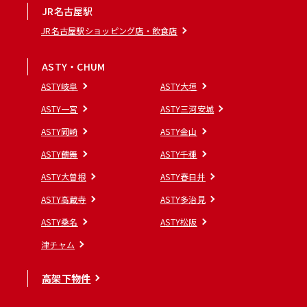
JR名古屋駅
JR名古屋駅ショッピング店・飲食店
ASTY・CHUM
ASTY岐阜
ASTY大垣
ASTY一宮
ASTY三河安城
ASTY岡崎
ASTY金山
ASTY鶴舞
ASTY千種
ASTY大曽根
ASTY春日井
ASTY高蔵寺
ASTY多治見
ASTY桑名
ASTY松阪
津チャム
高架下物件