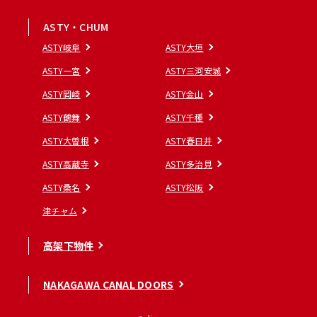
ASTY・CHUM
ASTY岐阜
ASTY大垣
ASTY一宮
ASTY三河安城
ASTY岡崎
ASTY金山
ASTY鶴舞
ASTY千種
ASTY大曽根
ASTY春日井
ASTY高蔵寺
ASTY多治見
ASTY桑名
ASTY松阪
津チャム
高架下物件
NAKAGAWA CANAL DOORS