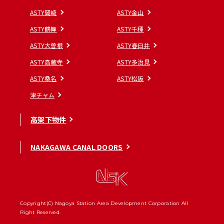
ASTY岡崎
ASTY金山
ASTY鶴舞
ASTY千種
ASTY大曽根
ASTY春日井
ASTY高蔵寺
ASTY多治見
ASTY桑名
ASTY松阪
津チャム
高架下物件
NAKAGAWA CANAL DOORS
Copyright(C) Nagoya Station Area Development Corporation All
Right Reserved.