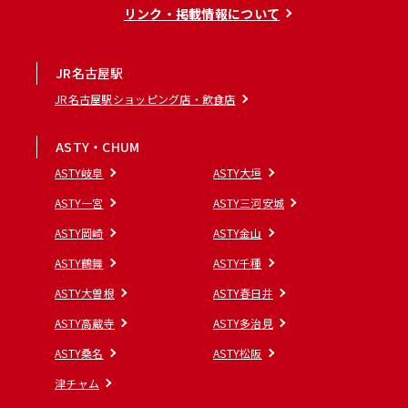
リンク・掲載情報について
JR名古屋駅
JR名古屋駅ショッピング店・飲食店
ASTY・CHUM
ASTY岐阜
ASTY大垣
ASTY一宮
ASTY三河安城
ASTY岡崎
ASTY金山
ASTY鶴舞
ASTY千種
ASTY大曽根
ASTY春日井
ASTY高蔵寺
ASTY多治見
ASTY桑名
ASTY松阪
津チャム